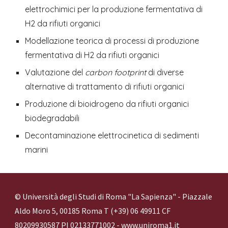
elettrochimici per la produzione fermentativa di 
H2 da rifiuti organici
Modellazione teorica di processi di produzione 
fermentativa di H2 da rifiuti organici
Valutazione del 
carbon footprint
 di diverse 
alternative di trattamento di rifiuti organici
Produzione di bioidrogeno da rifiuti organici 
biodegradabili
Decontaminazione elettrocinetica di sedimenti 
marini
© Università degli Studi di Roma "La Sapienza" - Piazzale
Aldo Moro 5, 00185 Roma T (+39) 06 49911 CF
80209930587 PI 02133771002 -
www.uniroma1.it